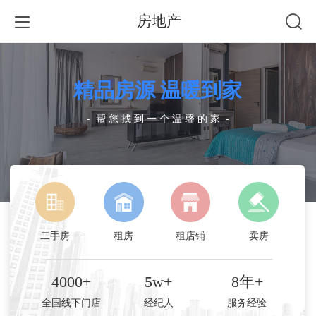
房地产
精品房源 温暖到家
- 帮 您 找 到 一 个 温 馨 的 家 -
二手房
租房
租店铺
卖房
————————————————
4000+
5w+
8年+
全国线下门店
经纪人
服务经验